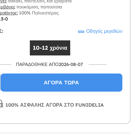
ει:
σακάκι, παντελόνι, και γραβάτα
μβάνει:
πουκάμισο, παπούτσια
οϊόντος:
100% Πολυεστέρας
13-0
:
Οδηγός μεγεθών
10-12 χρόνια
ΠΑΡΑΔΌΘΗΚΕ ΑΠΌ2026-08-07
ΑΓΟΡΆ ΤΏΡΑ
100% ΑΣΦΑΛΉΣ ΑΓΟΡΆ ΣΤΟ FUNIDELIA