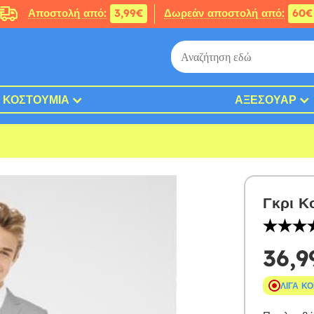
Αποστολή από:
3,99€
Δωρεάν αποστολή από:
60€
ΚΟΣΤΟΎΜΙΑ
ΑΞΕΣΟΥΆΡ
Γκρι Κ
36,9
ΛΊΓΑ Κ