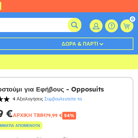
0
ΔΏΡΑ & ΠΆΡΤΙ
οστούμι για Εφήβους - Opposuits
4 Αξιολογήσεις
Συμβουλευτείτε τα
9 €
ΑΡΧΙΚΉ ΤΙΜΉ
79,99 €
54%
ΟΜΜΆΤΙΑ ΑΠΟΜΈΝΟΥΝ