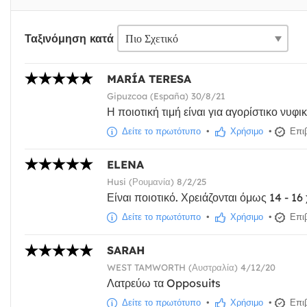
Ταξινόμηση κατά
MARÍA TERESA
Gipuzcoa (España) 30/8/21
Η ποιοτική τιμή είναι για αγορίστικο νυφι
Δείτε το πρωτότυπο
•
Χρήσιμο
•
Επιβ
ELENA
Husi (Ρουμανία) 8/2/25
Είναι ποιοτικό. Χρειάζονται όμως 14 - 16
Δείτε το πρωτότυπο
•
Χρήσιμο
•
Επιβ
SARAH
WEST TAMWORTH (Αυστραλία) 4/12/20
Λατρεύω τα Opposuits
Δείτε το πρωτότυπο
•
Χρήσιμο
•
Επιβ