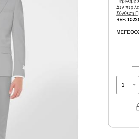
Περιλαμβάν
Δεν περιλα
Σύνθεση Πρ
REF: 1022
ΜΈΓΕΘΟΣ