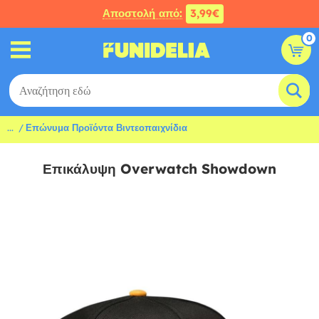
Αποστολή από:
3,99€
0
...
Επώνυμα Προϊόντα Βιντεοπαιχνίδια
Επικάλυψη Overwatch Showdown