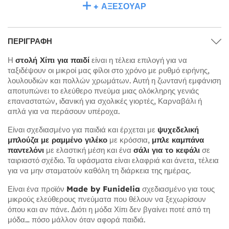
+ ΑΞΕΣΟΥΆΡ
ΠΕΡΙΓΡΑΦΉ
Η
στολή Χίπι για παιδί
είναι η τέλεια επιλογή για να
ταξιδέψουν οι μικροί μας φίλοι στο χρόνο με ρυθμό ειρήνης,
λουλουδιών και πολλών χρωμάτων. Αυτή η ζωντανή εμφάνιση
αποτυπώνει το ελεύθερο πνεύμα μιας ολόκληρης γενιάς
επαναστατών, ιδανική για σχολικές γιορτές, Καρναβάλι ή
απλά για να περάσουν υπέροχα.
Είναι σχεδιασμένο για παιδιά και έρχεται με
ψυχεδελική
μπλούζα με ραμμένο γιλέκο
με κρόσσια,
μπλε καμπάνα
παντελόνι
με ελαστική μέση και ένα
σάλι για το κεφάλι
σε
ταιριαστό σχέδιο. Τα υφάσματα είναι ελαφριά και άνετα, τέλεια
για να μην σταματούν καθόλη τη διάρκεια της ημέρας.
Είναι ένα προϊόν
Made by Funidelia
σχεδιασμένο για τους
μικρούς ελεύθερους πνεύματα που θέλουν να ξεχωρίσουν
όπου και αν πάνε. Διότι η μόδα Χίπι δεν βγαίνει ποτέ από τη
μόδα… πόσο μάλλον όταν αφορά παιδιά.