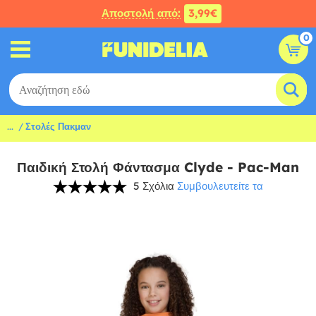
Αποστολή από:
3,99€
0
...
Στολές Πακμαν
Παιδική Στολή Φάντασμα Clyde - Pac-Man
5 Σχόλια
Συμβουλευτείτε τα