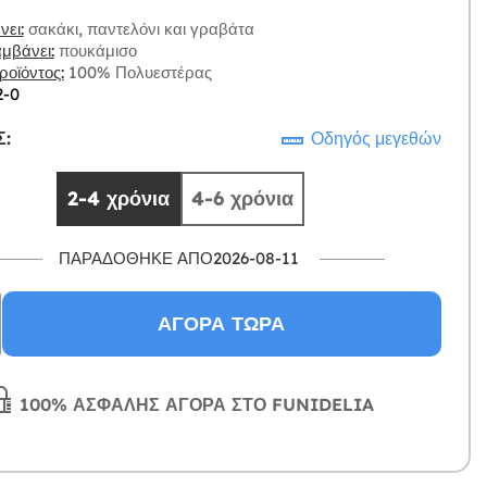
ει:
σακάκι, παντελόνι και γραβάτα
μβάνει:
πουκάμισο
οϊόντος:
100% Πολυεστέρας
2-0
:
Οδηγός μεγεθών
2-4 χρόνια
4-6 χρόνια
ΠΑΡΑΔΌΘΗΚΕ ΑΠΌ2026-08-11
ΑΓΟΡΆ ΤΏΡΑ
100% ΑΣΦΑΛΉΣ ΑΓΟΡΆ ΣΤΟ FUNIDELIA