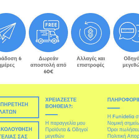
ράδοση 6
Δωρεάν
Αλλαγές και
Οδηγό
ημέρες
αποστολή από
επιστροφές
μεγεθ
60€
ΧΡΕΙΆΖΕΣΤΕ
ΠΛΗΡΟΦΟΡΊΕ
ΠΗΡΈΤΗΣΗ
ΒΟΉΘΕΙΑ?:
ΛΑΤΏΝ
Η Funidelia 
Η παραγγελία μου
Νομική σημεί
ΚΟΛΟΎΘΗΣΗ
Προϊόντα & Οδηγοί
Όροι πωλήσε
μεγεθών
Πολιτική Απο
ΕΛΊΑΣ ΣΑΣ