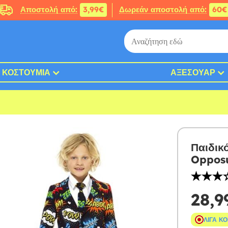
Αποστολή από:
3,99€
Δωρεάν αποστολή από:
60€
ΚΟΣΤΟΎΜΙΑ
ΑΞΕΣΟΥΆΡ
Παιδικ
Opposu
28,9
ΛΊΓΑ Κ