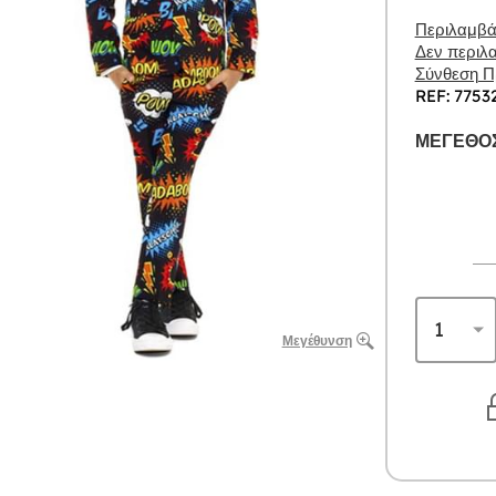
Περιλαμβάν
Δεν περιλα
Σύνθεση Πρ
REF: 7753
ΜΈΓΕΘΟΣ
Μεγέθυνση