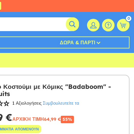
0
ΔΏΡΑ & ΠΆΡΤΙ
ό Κοστούμι με Κόμικς "Badaboom" -
its
1 Αξιολογήσεις
Συμβουλευτείτε τα
9 €
ΑΡΧΙΚΉ ΤΙΜΉ
64,99 €
55%
ΟΜΜΆΤΙΑ ΑΠΟΜΈΝΟΥΝ