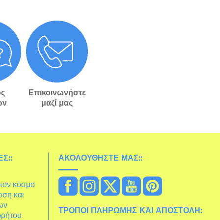
ς
Επικοινωνήστε
ών
μαζί μας
Σ::
ΑΚΟΛΟΥΘΉΣΤΕ ΜΑΣ::
στον κόσμο
ωση και
ων
ΤΡΌΠΟΙ ΠΛΗΡΩΜΉΣ ΚΑΙ ΑΠΟΣΤΟΛΉ:
ρρήτου