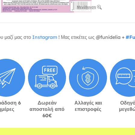
Μεγέθυνση
υ μαζί μας στο
Instagram
! Μας ετικέτες ως @funidelia +
#Fu
ράδοση 6
Δωρεάν
Αλλαγές και
Οδηγό
ημέρες
αποστολή από
επιστροφές
μεγεθ
60€