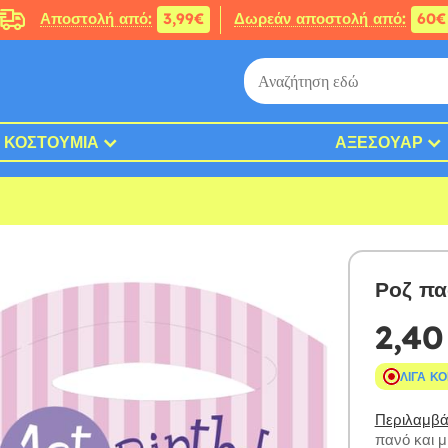
Αποστολή από:
3,99€
Δωρεάν αποστολή από:
60€
ΚΟΣΤΟΎΜΙΑ
ΑΞΕΣΟΥΆΡ
Ροζ πα
2,40
ΛΊΓΑ Κ
Περιλαμβάν
πανό και μ