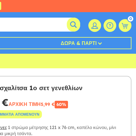
0
ΔΏΡΑ & ΠΆΡΤΙ
σχαλίτσα 1ο σετ γενεθλίων
 €
ΑΡΧΙΚΉ ΤΙΜΉ
5,99 €
60%
ΟΜΜΆΤΙΑ ΑΠΟΜΈΝΟΥΝ
ει:
1 στρώμα μέτρησης 121 x 76 cm, καπέλο κώνου, μίνι
ια μικρή τσάντα.