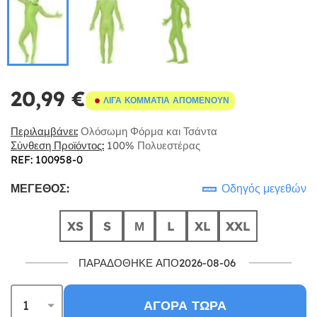
20,99 €
ΛΊΓΑ ΚΟΜΜΆΤΙΑ ΑΠΟΜΈΝΟΥΝ
Περιλαμβάνει:
Ολόσωμη Φόρμα και Τσάντα
Σύνθεση Προϊόντος:
100% Πολυεστέρας
REF: 100958-0
ΜΈΓΕΘΟΣ:
Οδηγός μεγεθών
XS
S
Μ
L
XL
XXL
ΠΑΡΑΔΌΘΗΚΕ ΑΠΌ2026-08-06
ΑΓΟΡΆ ΤΏΡΑ