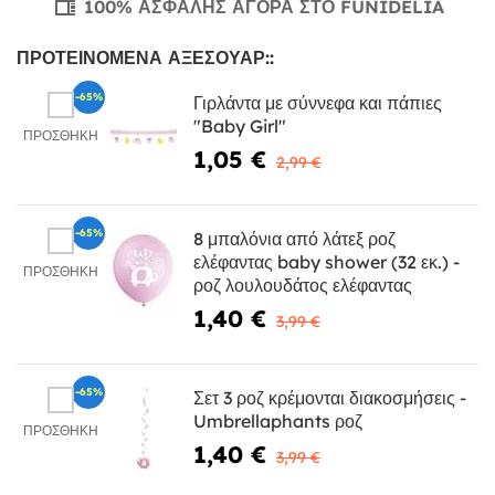
100% ΑΣΦΑΛΉΣ ΑΓΟΡΆ ΣΤΟ FUNIDELIA
ΠΡΟΤΕΙΝΌΜΕΝΑ ΑΞΕΣΟΥΆΡ::
-65%
Γιρλάντα με σύννεφα και πάπιες
"Baby Girl"
ΠΡΟΣΘΉΚΗ
1,05 €
2,99 €
-65%
8 μπαλόνια από λάτεξ ροζ
ελέφαντας baby shower (32 εκ.) -
ΠΡΟΣΘΉΚΗ
ροζ λουλουδάτος ελέφαντας
1,40 €
3,99 €
-65%
Σετ 3 ροζ κρέμονται διακοσμήσεις -
Umbrellaphants ροζ
ΠΡΟΣΘΉΚΗ
1,40 €
3,99 €