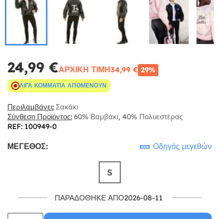
24,99 €
ΑΡΧΙΚΉ ΤΙΜΉ
34,99 €
29%
ΛΊΓΑ ΚΟΜΜΆΤΙΑ ΑΠΟΜΈΝΟΥΝ
Περιλαμβάνει:
Σακάκι
Σύνθεση Προϊόντος:
60% Βαμβάκι, 40% Πολυεστέρας
REF: 100949-0
ΜΈΓΕΘΟΣ:
Οδηγός μεγεθών
S
ΠΑΡΑΔΌΘΗΚΕ ΑΠΌ2026-08-11