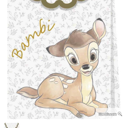
Μεγέθυνση