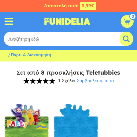
Αποστολή από:
3,99€
0
...
Πάρτι & Διακόσμηση
Σετ από 8 προσκλήσεις Teletubbies
1 Σχόλια
Συμβουλευτείτε τα