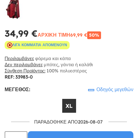
34,99 €
ΑΡΧΙΚΉ ΤΙΜΉ
69,99 €
50%
ΛΊΓΑ ΚΟΜΜΆΤΙΑ ΑΠΟΜΈΝΟΥΝ
Περιλαμβάνει:
φόρεμα και κάπα
Δεν περιλαμβάνει:
μπότες, γάντια ή καλάθι
Σύνθεση Προϊόντος:
100% πολυεστέρας
REF: 33983-0
ΜΈΓΕΘΟΣ:
Οδηγός μεγεθών
XL
ΠΑΡΑΔΌΘΗΚΕ ΑΠΌ2026-08-07