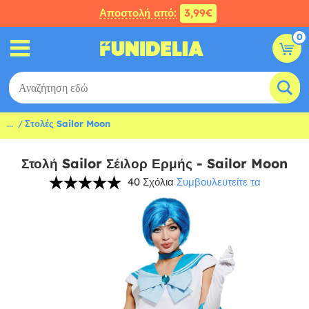
Αποστολή από:
3,99€
0
...
Στολές Sailor Moon
Στολή Sailor Σέιλορ Ερμής - Sailor Moon
40 Σχόλια
Συμβουλευτείτε τα