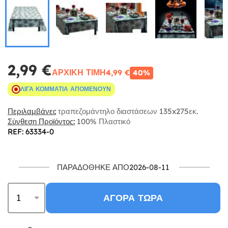
2,99 €
ΑΡΧΙΚΉ ΤΙΜΉ
4,99 €
40%
ΛΊΓΑ ΚΟΜΜΆΤΙΑ ΑΠΟΜΈΝΟΥΝ
Περιλαμβάνει:
τραπεζομάντηλο διαστάσεων 135x275εκ.
Σύνθεση Προϊόντος:
100% Πλαστικό
REF: 63334-0
ΠΑΡΑΔΌΘΗΚΕ ΑΠΌ2026-08-11
ΑΓΟΡΆ ΤΏΡΑ