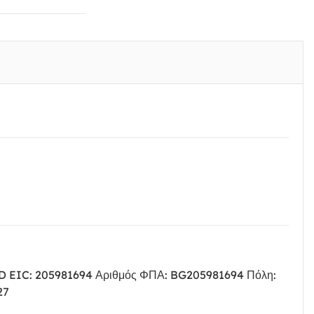
OOD EIC: 205981694 Αριθμός ΦΠΑ: BG205981694 Πόλη:
27