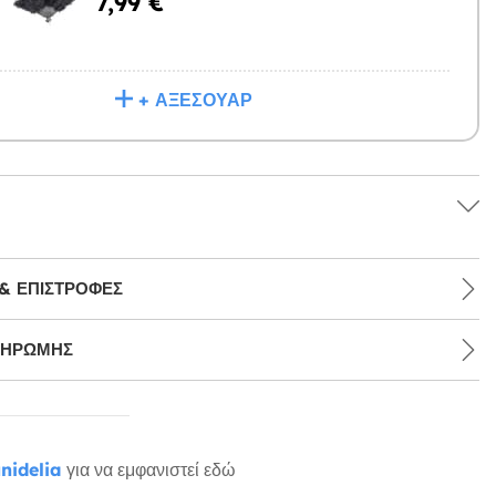
7,99 €
Η
+ ΑΞΕΣΟΥΆΡ
& ΕΠΙΣΤΡΟΦΈΣ
ΛΗΡΩΜΉΣ
nidelia
για να εμφανιστεί εδώ