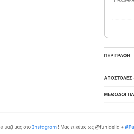
ΠΡΟΣΘΉΚ
ΠΕΡΙΓΡΑΦΉ
ΑΠΟΣΤΟΛΈΣ 
ΜΕΘΌΔΟΙ Π
υ μαζί μας στο
Instagram
! Μας ετικέτες ως @funidelia +
#Fu