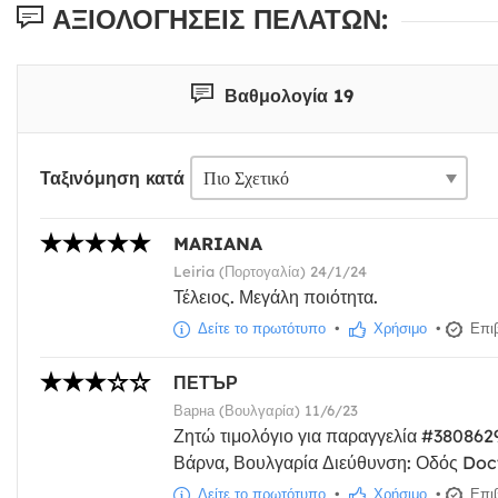
ΑΞΙΟΛΟΓΉΣΕΙΣ ΠΕΛΑΤΏΝ:
Βαθμολογία 19
Ταξινόμηση κατά
MARIANA
Leiria (Πορτογαλία) 24/1/24
Τέλειος. Μεγάλη ποιότητα.
Δείτε το πρωτότυπο
•
Χρήσιμο
•
Επιβ
ПЕТЪР
Варна (Βουλγαρία) 11/6/23
Ζητώ τιμολόγιο για παραγγελία #38086
Βάρνα, Βουλγαρία Διεύθυνση: Οδός Doc
Δείτε το πρωτότυπο
•
Χρήσιμο
•
Επιβ