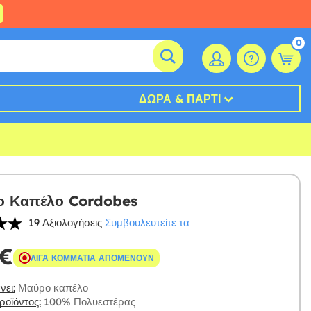
0
ΔΏΡΑ & ΠΆΡΤΙ
ο Καπέλο Cordobes
19 Αξιολογήσεις
Συμβουλευτείτε τα
 €
ΛΊΓΑ ΚΟΜΜΆΤΙΑ ΑΠΟΜΈΝΟΥΝ
ει:
Μαύρο καπέλο
οϊόντος:
100% Πολυεστέρας