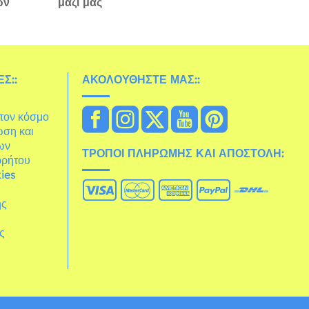
ών
μαζί μας
Σ::
ΑΚΟΛΟΥΘΉΣΤΕ ΜΑΣ::
στον κόσμο
ωση και
ων
ΤΡΌΠΟΙ ΠΛΗΡΩΜΉΣ ΚΑΙ ΑΠΟΣΤΟΛΉ:
ρρήτου
ies
ης
άς