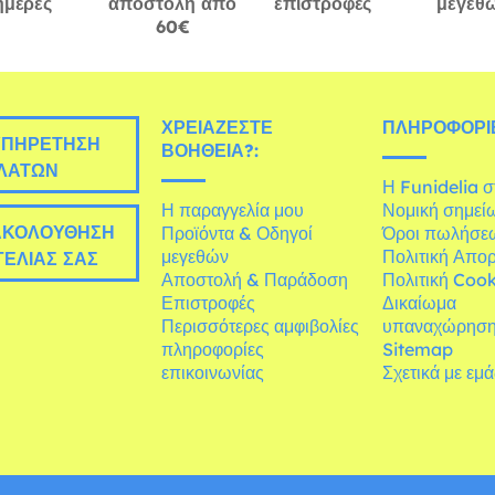
ημέρες
αποστολή από
επιστροφές
μεγεθ
60€
ΧΡΕΙΆΖΕΣΤΕ
ΠΛΗΡΟΦΟΡΊΕ
ΠΗΡΈΤΗΣΗ
ΒΟΉΘΕΙΑ?:
ΛΑΤΏΝ
Η Funidelia 
Η παραγγελία μου
Νομική σημεί
ΚΟΛΟΎΘΗΣΗ
Προϊόντα & Οδηγοί
Όροι πωλήσε
μεγεθών
Πολιτική Απο
ΕΛΊΑΣ ΣΑΣ
Αποστολή & Παράδοση
Πολιτική Cook
Επιστροφές
Δικαίωμα
Περισσότερες αμφιβολίες
υπαναχώρησ
πληροφορίες
Sitemap
επικοινωνίας
Σχετικά με εμ