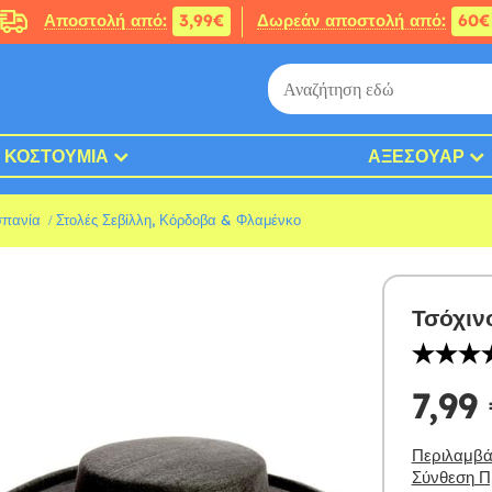
Αποστολή από:
3,99€
Δωρεάν αποστολή από:
60€
ΚΟΣΤΟΎΜΙΑ
ΑΞΕΣΟΥΆΡ
σπανία
Στολές Σεβίλλη, Κόρδοβα & Φλαμένκο
Τσόχιν
7,99
Περιλαμβάν
Σύνθεση Πρ