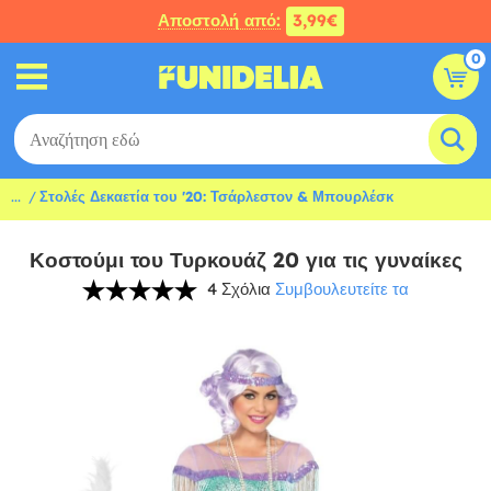
Αποστολή από:
3,99€
0
...
Στολές Δεκαετία του '20: Τσάρλεστον & Μπουρλέσκ
Κοστούμι του Τυρκουάζ 20 για τις γυναίκες
4 Σχόλια
Συμβουλευτείτε τα