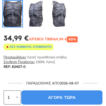
34,99 €
ΑΡΧΙΚΉ ΤΙΜΉ
69,99 €
50%
ΛΊΓΑ ΚΟΜΜΆΤΙΑ ΑΠΟΜΈΝΟΥΝ
Περιλαμβάνει:
Λατέξ προσθετική στήθος
Σύνθεση Προϊόντος:
100% Λάτεξ
REF: 82407-0
ΠΑΡΑΔΌΘΗΚΕ ΑΠΌ2026-08-07
ΑΓΟΡΆ ΤΏΡΑ