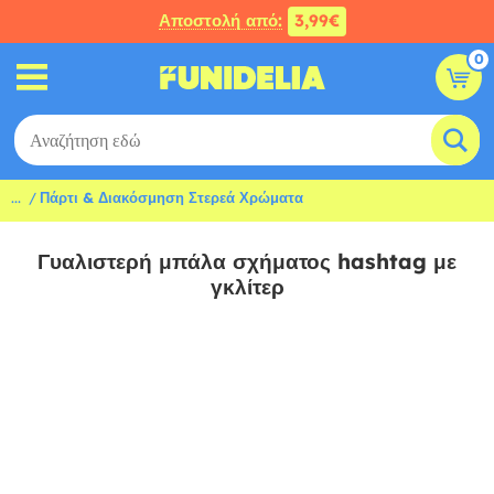
Αποστολή από:
3,99€
0
...
Πάρτι & Διακόσμηση Στερεά Χρώματα
Γυαλιστερή μπάλα σχήματος hashtag με
γκλίτερ