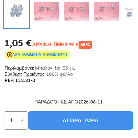
1,05 €
ΑΡΧΙΚΉ ΤΙΜΉ
2,99 €
65%
ΛΊΓΑ ΚΟΜΜΆΤΙΑ ΑΠΟΜΈΝΟΥΝ
Περιλαμβάνει:
Μπαλόνι foil 35 εκ.
Σύνθεση Προϊόντος:
100% φύλλο
REF: 113181-0
ΠΑΡΑΔΌΘΗΚΕ ΑΠΌ2026-08-11
ΑΓΟΡΆ ΤΏΡΑ