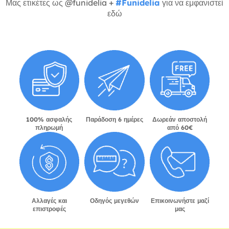
Μας ετικέτες ως @funidelia +
#Funidelia
για να εμφανιστεί
εδώ
100% ασφαλής
Παράδοση 6 ημέρες
Δωρεάν αποστολή
πληρωμή
από 60€
Αλλαγές και
Οδηγός μεγεθών
Επικοινωνήστε μαζί
επιστροφές
μας