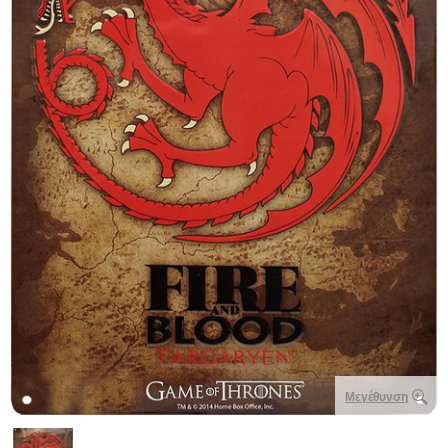
Μεγέθυνση