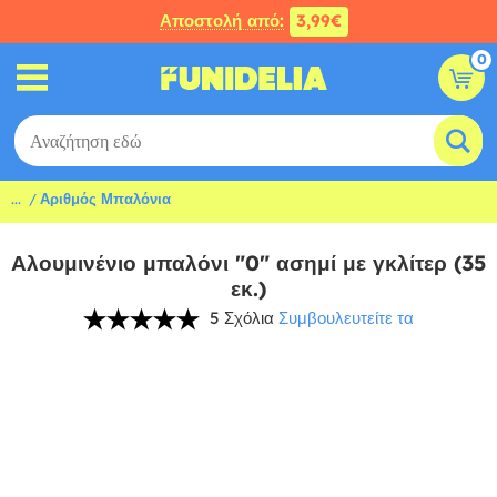
Αποστολή από:
3,99€
0
...
Αριθμός Μπαλόνια
Αλουμινένιο μπαλόνι "0" ασημί με γκλίτερ (35
εκ.)
5 Σχόλια
Συμβουλευτείτε τα