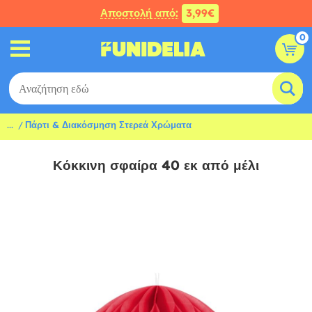
Αποστολή από:
3,99€
0
...
Πάρτι & Διακόσμηση Στερεά Χρώματα
Κόκκινη σφαίρα 40 εκ από μέλι