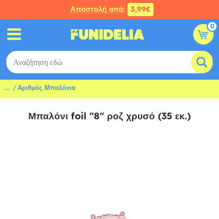
Αποστολή από:
3,99€
0
...
Αριθμός Μπαλόνια
Μπαλόνι foil "8" ροζ χρυσό (35 εκ.)