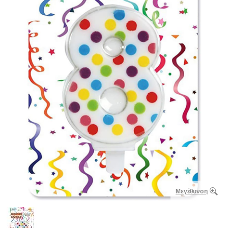
Μεγέθυνση