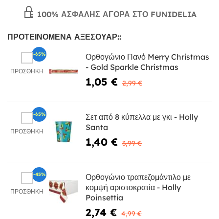
100% ΑΣΦΑΛΉΣ ΑΓΟΡΆ ΣΤΟ FUNIDELIA
ΠΡΟΤΕΙΝΌΜΕΝΑ ΑΞΕΣΟΥΆΡ::
-65%
Ορθογώνιο Πανό Merry Christmas
- Gold Sparkle Christmas
ΠΡΟΣΘΉΚΗ
1,05 €
2,99 €
-65%
Σετ από 8 κύπελλα με γκι - Holly
Santa
ΠΡΟΣΘΉΚΗ
1,40 €
3,99 €
-45%
Ορθογώνιο τραπεζομάντιλο με
κομψή αριστοκρατία - Holly
ΠΡΟΣΘΉΚΗ
Poinsettia
2,74 €
4,99 €