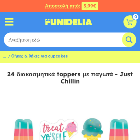
Αποστολή από:
3,99€
0
...
Θήκες & θήκες για cupcakes
24 διακοσμητικά toppers με παγωτά - Just
Chillin