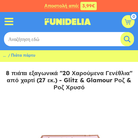
Αποστολή από:
3,99€
0
...
Πιάτα πάρτυ
8 πιάτα εξαγωνικά "20 Χαρούμενα Γενέθλια"
από χαρτί (27 εκ.) - Glitz & Glamour Ροζ &
Ροζ Χρυσό