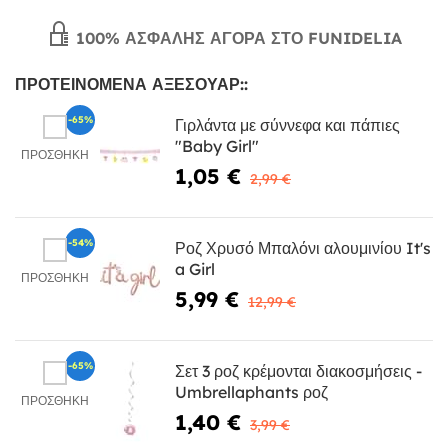
100% ΑΣΦΑΛΉΣ ΑΓΟΡΆ ΣΤΟ FUNIDELIA
ΠΡΟΤΕΙΝΌΜΕΝΑ ΑΞΕΣΟΥΆΡ::
-65%
Γιρλάντα με σύννεφα και πάπιες
"Baby Girl"
ΠΡΟΣΘΉΚΗ
1,05 €
2,99 €
-54%
Ροζ Χρυσό Μπαλόνι αλουμινίου It's
a Girl
ΠΡΟΣΘΉΚΗ
5,99 €
12,99 €
-65%
Σετ 3 ροζ κρέμονται διακοσμήσεις -
Umbrellaphants ροζ
ΠΡΟΣΘΉΚΗ
1,40 €
3,99 €