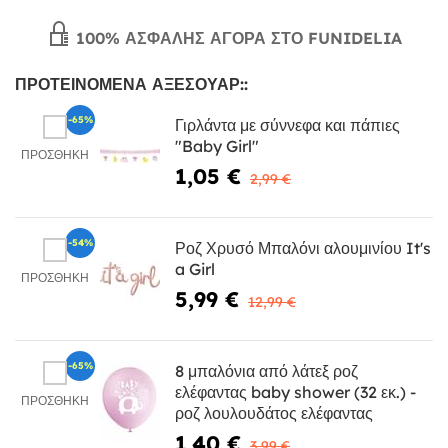
100% ΑΣΦΑΛΉΣ ΑΓΟΡΆ ΣΤΟ FUNIDELIA
ΠΡΟΤΕΙΝΌΜΕΝΑ ΑΞΕΣΟΥΆΡ::
-65%
Γιρλάντα με σύννεφα και πάπιες
"Baby Girl"
ΠΡΟΣΘΉΚΗ
1,05 €
2,99 €
-54%
Ροζ Χρυσό Μπαλόνι αλουμινίου It's
a Girl
ΠΡΟΣΘΉΚΗ
5,99 €
12,99 €
-65%
8 μπαλόνια από λάτεξ ροζ
ελέφαντας baby shower (32 εκ.) -
ΠΡΟΣΘΉΚΗ
ροζ λουλουδάτος ελέφαντας
1,40 €
3,99 €