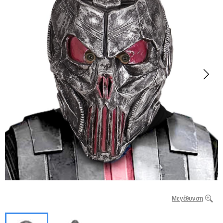
Μεγέθυνση