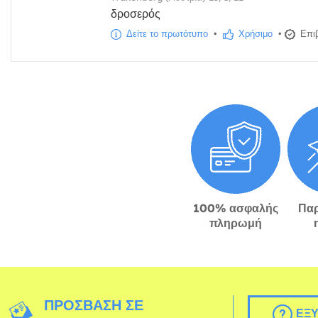
δροσερός
Δείτε το πρωτότυπο
•
Χρήσιμο
•
Επιβ
100% ασφαλής
Πα
πληρωμή
ΠΡΌΣΒΑΣΗ ΣΕ
ΕΞΥ