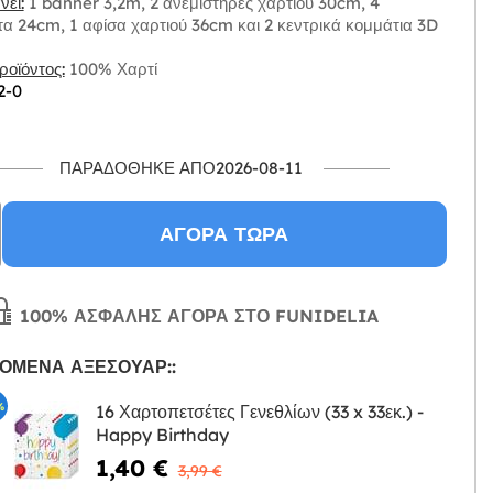
ει:
1 banner 3,2m, 2 ανεμιστήρες χαρτιού 30cm, 4
α 24cm, 1 αφίσα χαρτιού 36cm και 2 κεντρικά κομμάτια 3D
οϊόντος:
100% Χαρτί
2-0
ΠΑΡΑΔΌΘΗΚΕ ΑΠΌ2026-08-11
ΑΓΟΡΆ ΤΏΡΑ
100% ΑΣΦΑΛΉΣ ΑΓΟΡΆ ΣΤΟ FUNIDELIA
ΌΜΕΝΑ ΑΞΕΣΟΥΆΡ::
%
16 Χαρτοπετσέτες Γενεθλίων (33 x 33εκ.) -
Happy Birthday
Η
1,40 €
3,99 €