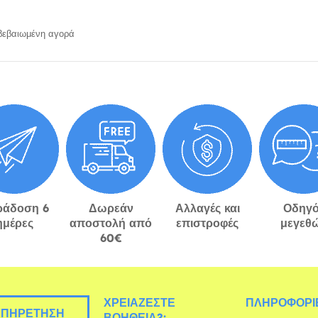
εβαιωμένη αγορά
ράδοση 6
Δωρεάν
Αλλαγές και
Οδηγό
ημέρες
αποστολή από
επιστροφές
μεγεθ
60€
ΧΡΕΙΆΖΕΣΤΕ
ΠΛΗΡΟΦΟΡΊΕ
ΠΗΡΈΤΗΣΗ
ΒΟΉΘΕΙΑ?: