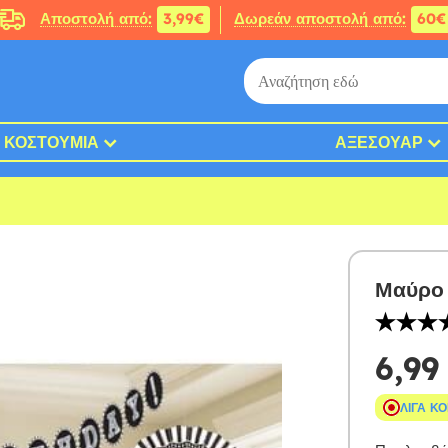
Αποστολή από:
3,99€
Δωρεάν αποστολή από:
60€
ΚΟΣΤΟΎΜΙΑ
ΑΞΕΣΟΥΆΡ
Μαύρο 
6,99
ΛΊΓΑ Κ