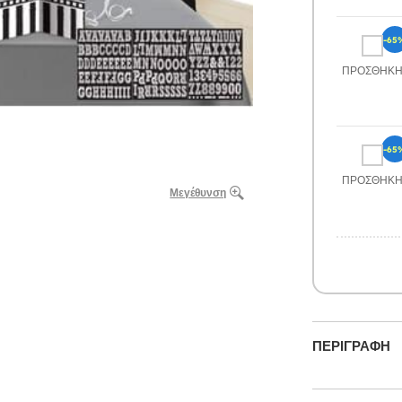
-65
ΠΡΟΣΘΉΚ
-65
ΠΡΟΣΘΉΚ
Μεγέθυνση
ΠΕΡΙΓΡΑΦΉ