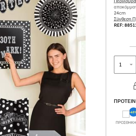
Περιλαμβάν
αποκόμματ
24cm
Σύνθεση Πρ
REF: 8851
ΠΡΟΤΕΙΝ
-65
ΠΡΟΣΘΉΚ