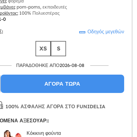
ει:
φόρεμα
μβάνει:
pom-poms, εκπαιδευτές
οϊόντος:
100% Πολυεστέρας
1-0
:
Οδηγός μεγεθών
XS
S
ΠΑΡΑΔΌΘΗΚΕ ΑΠΌ2026-08-08
ΑΓΟΡΆ ΤΏΡΑ
100% ΑΣΦΑΛΉΣ ΑΓΟΡΆ ΣΤΟ FUNIDELIA
ΌΜΕΝΑ ΑΞΕΣΟΥΆΡ::
Κόκκινη φούντα