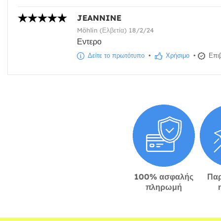
JEANNINE
Möhlin (Ελβετία) 18/2/24
Εντερο
Δείτε το πρωτότυπο
•
Χρήσιμο
•
Επιβ
100% ασφαλής
Πα
πληρωμή