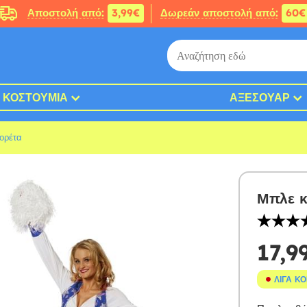
Αποστολή από:
3,99€
Δωρεάν αποστολή από:
60€
ΚΟΣΤΟΎΜΙΑ
ΑΞΕΣΟΥΆΡ
ορέτα
Μπλε κ
17,9
ΛΊΓΑ Κ