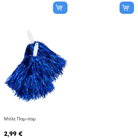
Μπλε Πομ-πομ
2,99 €