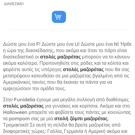
ΔΙΑΘΈΣΙΜΟ
Δώστε μου ένα F! Δώστε μου ένα U! Δώστε μου ένα N! Ήρθε
η ώρα της διασκέδασης, που ακόμα και όταν το πάρτι είναι
διασκεδαστικό οι
στολές μαζορέτας
μπορούν να το κάνουν
ακόμα καλύτερο. Προπονηθείτε στις ρόδες και τα κόλπα και
φορέστε αυτές τις υπέροχες
στολές μαζορέτας
που θα σας
μετατρέψουν κατευθείαν σε μια μαζορέτας βγαλμένη από τις
Αμερικάνικες ταινίες που θα έκαναν τα πάντα για να
εμψυχώσουν την ομάδα τους.
Στην Funidelia έχουμε μια μεγάλη συλλογή από διαθέσιμες
στολές μαζορέτας
για γυναίκες και κορίτσια. Ακόμα και στο
Halloween μπορείτε να φοβίσετε τους πάντες με κουνώντας
τα pompom σας με μια
στολή ζόμπι μαζορέτας
.
Τρομακτικό! Σε αυτή τη σελίδα θα βρείτε μαζορέτας από
διαφορετικές χώρες: Γαλλία, Γερμανία ή Αμερική ακόμα και