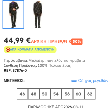
44,99 €
ΑΡΧΙΚΉ ΤΙΜΉ
89,99 €
50%
ΛΊΓΑ ΚΟΜΜΆΤΙΑ ΑΠΟΜΈΝΟΥΝ
Περιλαμβάνει:
Μπλέιζερ, παντελόνι και γραβάτα
Σύνθεση Προϊόντος:
100% Πολυεστέρας
REF: 87876-0
ΜΈΓΕΘΟΣ:
Οδηγός μεγεθών
46
48
50
54
56
60
62
ΠΑΡΑΔΌΘΗΚΕ ΑΠΌ2026-08-11