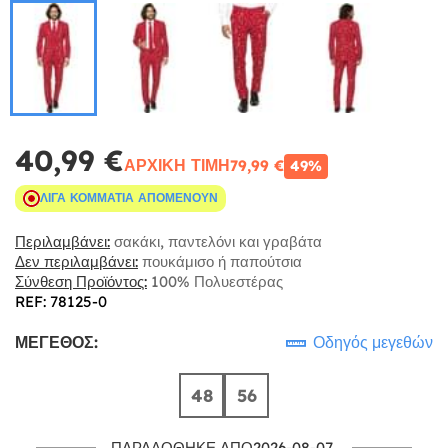
40,99 €
ΑΡΧΙΚΉ ΤΙΜΉ
79,99 €
49%
ΛΊΓΑ ΚΟΜΜΆΤΙΑ ΑΠΟΜΈΝΟΥΝ
Περιλαμβάνει:
σακάκι, παντελόνι και γραβάτα
Δεν περιλαμβάνει:
πουκάμισο ή παπούτσια
Σύνθεση Προϊόντος:
100% Πολυεστέρας
REF: 78125-0
ΜΈΓΕΘΟΣ:
Οδηγός μεγεθών
48
56
ΠΑΡΑΔΌΘΗΚΕ ΑΠΌ2026-08-07