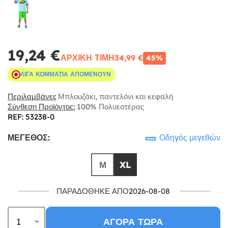
19,24 €
ΑΡΧΙΚΉ ΤΙΜΉ
34,99 €
45%
ΛΊΓΑ ΚΟΜΜΆΤΙΑ ΑΠΟΜΈΝΟΥΝ
Περιλαμβάνει:
Μπλουζάκι, παντελόνι και κεφαλή
Σύνθεση Προϊόντος:
100% Πολυεστέρας
REF: 53238-0
ΜΈΓΕΘΟΣ:
Οδηγός μεγεθών
Μ
XL
ΠΑΡΑΔΌΘΗΚΕ ΑΠΌ2026-08-08
ΑΓΟΡΆ ΤΏΡΑ