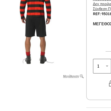
Δεν περιλα
Σύνθεση Πρ
REF: 9301
ΜΈΓΕΘΟΣ
Μεγέθυνση