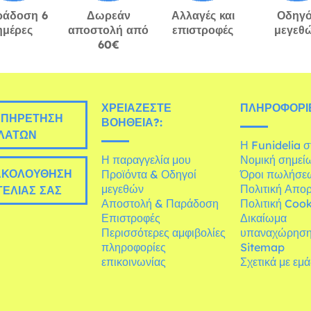
ράδοση 6
Δωρεάν
Αλλαγές και
Οδηγό
ημέρες
αποστολή από
επιστροφές
μεγεθ
60€
ΧΡΕΙΆΖΕΣΤΕ
ΠΛΗΡΟΦΟΡΊΕ
ΠΗΡΈΤΗΣΗ
ΒΟΉΘΕΙΑ?:
ΛΑΤΏΝ
Η Funidelia 
Η παραγγελία μου
Νομική σημεί
ΚΟΛΟΎΘΗΣΗ
Προϊόντα & Οδηγοί
Όροι πωλήσε
μεγεθών
Πολιτική Απο
ΕΛΊΑΣ ΣΑΣ
Αποστολή & Παράδοση
Πολιτική Cook
Επιστροφές
Δικαίωμα
Περισσότερες αμφιβολίες
υπαναχώρησ
πληροφορίες
Sitemap
επικοινωνίας
Σχετικά με εμ