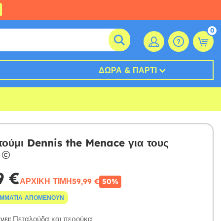
0
ΔΏΡΑ & ΠΆΡΤΙ
τούμι Dennis the Menace για τους
9 €
ΑΡΧΙΚΉ ΤΙΜΉ
59,99 €
50%
ΟΜΜΆΤΙΑ ΑΠΟΜΈΝΟΥΝ
ει:
Πεταλούδα και περούκα