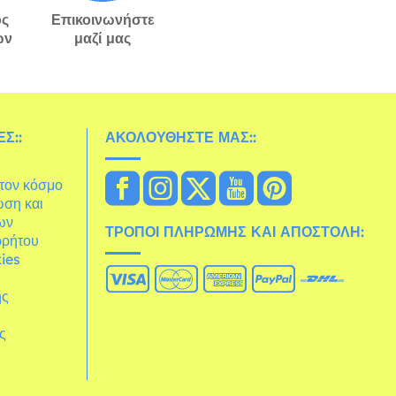
ς
Επικοινωνήστε
ών
μαζί μας
Σ::
ΑΚΟΛΟΥΘΉΣΤΕ ΜΑΣ::
στον κόσμο
ωση και
ων
ΤΡΌΠΟΙ ΠΛΗΡΩΜΉΣ ΚΑΙ ΑΠΟΣΤΟΛΉ:
ρρήτου
ies
ης
άς