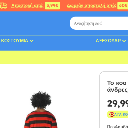
Αποστολή από:
3,99€
Δωρεάν αποστολή από:
60€
ΚΟΣΤΟΎΜΙΑ
ΑΞΕΣΟΥΆΡ
Το κοσ
άνδρες
29,9
ΛΊΓΑ Κ
Περιλαμβάν