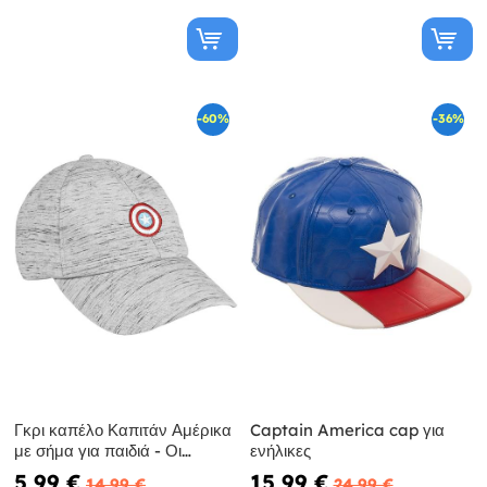
-60%
-36%
Γκρι καπέλο Καπιτάν Αμέρικα
Captain America cap για
με σήμα για παιδιά - Οι
ενήλικες
Εκδικητές
5,99 €
15,99 €
14,99 €
24,99 €