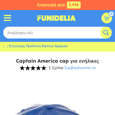
Αποστολή από:
3,99€
0
...
Επώνυμα Προϊόντα Κάπτεν Αμέρικα
Captain America cap για ενήλικες
1 Σχόλια
Συμβουλευτείτε τα