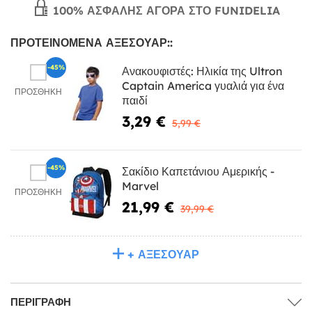
100% ΑΣΦΑΛΉΣ ΑΓΟΡΆ ΣΤΟ FUNIDELIA
ΠΡΟΤΕΙΝΌΜΕΝΑ ΑΞΕΣΟΥΆΡ::
-45%
Ανακουφιστές: Ηλικία της Ultron
Captain America γυαλιά για ένα
ΠΡΟΣΘΉΚΗ
παιδί
3,29 €
5,99 €
-45%
Σακίδιο Καπετάνιου Αμερικής -
Marvel
ΠΡΟΣΘΉΚΗ
21,99 €
39,99 €
+ ΑΞΕΣΟΥΆΡ
ΠΕΡΙΓΡΑΦΉ