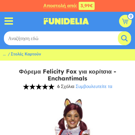
Αποστολή από:
3,99€
0
...
Στολές Καρτούν
Φόρεμα Felicity Fox για κορίτσια -
Enchantimals
6 Σχόλια
Συμβουλευτείτε τα