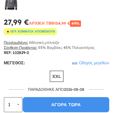
27,99 €
ΑΡΧΙΚΉ ΤΙΜΉ
54,99 €
49%
ΛΊΓΑ ΚΟΜΜΆΤΙΑ ΑΠΟΜΈΝΟΥΝ
Περιλαμβάνει:
Αθλητική μπλούζα
Σύνθεση Προϊόντος:
55% Βαμβάκι, 45% Πολυεστέρας
REF: 102829-0
ΜΈΓΕΘΟΣ:
Οδηγός μεγεθών
XXL
ΠΑΡΑΔΌΘΗΚΕ ΑΠΌ2026-08-08
ΑΓΟΡΆ ΤΏΡΑ