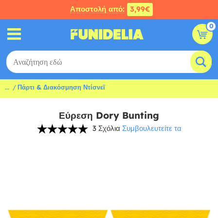
Αποστολή από:
3,99€
0
...
Πάρτι & Διακόσμηση Ντίσνεϊ
Εύρεση Dory Bunting
3 Σχόλια
Συμβουλευτείτε τα