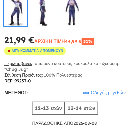
21,99 €
ΑΡΧΙΚΉ ΤΙΜΉ
44,99 €
51%
ΛΊΓΑ ΚΟΜΜΆΤΙΑ ΑΠΟΜΈΝΟΥΝ
Περιλαμβάνει:
τυπωμένο κοστούμι, κουκούλα και αξεσουάρ
"Chug Jug"
Σύνθεση Προϊόντος:
100% Πολυεστέρας
REF: 99257-0
ΜΈΓΕΘΟΣ:
Οδηγός μεγεθών
12-13 ετών
13-14 ετών
ΠΑΡΑΔΌΘΗΚΕ ΑΠΌ2026-08-08