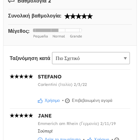
Βαθμολογία 2
Συνολική βαθμολογία:
Μέγεθος:
Ταξινόμηση κατά
STEFANO
Carlentini (Ιταλία) 2/3/22
Χρήσιμο
•
Επιβεβαιωμένη αγορά
JANE
Emmerich am Rhein (Γερμανία) 2/11/19
Σούπερ!
Δείτε το πρωτότυπο
•
Χρήσιμο
•