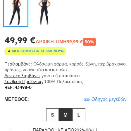
49,99 €
ΑΡΧΙΚΉ ΤΙΜΉ
99,99 €
50%
ΛΊΓΑ ΚΟΜΜΆΤΙΑ ΑΠΟΜΈΝΟΥΝ
Περιλαμβάνει:
Ολόσωμη φόρμα, κορσές, ζώνη, περιβραχιόνιο,
τιράντες, γουόκι τόκι και καπέλο
Δεν περιλαμβάνει:
γάντια ή παπούτσια
Σύνθεση Προϊόντος:
100% Πολυεστέρας
REF: 43498-0
ΜΈΓΕΘΟΣ:
Οδηγός μεγεθών
S
Μ
L
ΠΑΡΑΔΌΘΗΚΕ ΑΠΌ2026-08-11