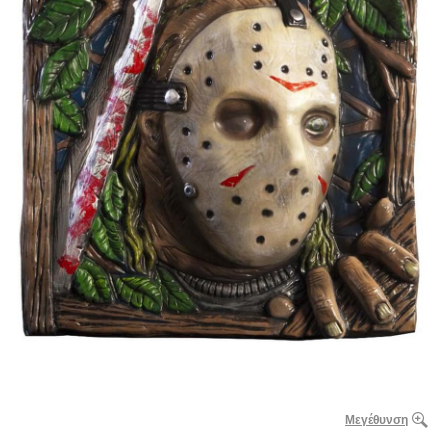
Μεγέθυνση