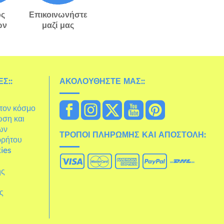
ς
Επικοινωνήστε
ών
μαζί μας
Σ::
ΑΚΟΛΟΥΘΉΣΤΕ ΜΑΣ::
στον κόσμο
ωση και
ων
ΤΡΌΠΟΙ ΠΛΗΡΩΜΉΣ ΚΑΙ ΑΠΟΣΤΟΛΉ:
ρρήτου
ies
ης
άς