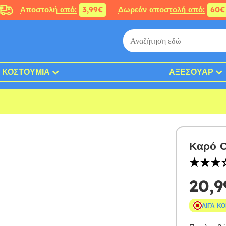
Αποστολή από:
3,99€
Δωρεάν αποστολή από:
60€
ΚΟΣΤΟΎΜΙΑ
ΑΞΕΣΟΥΆΡ
Καρό Ο
20,9
ΛΊΓΑ Κ