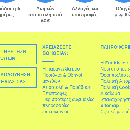
ράδοση 6
Δωρεάν
Αλλαγές και
Οδηγό
ημέρες
αποστολή από
επιστροφές
μεγεθ
60€
ΧΡΕΙΆΖΕΣΤΕ
ΠΛΗΡΟΦΟΡΊΕ
ΠΗΡΈΤΗΣΗ
ΒΟΉΘΕΙΑ?:
ΛΑΤΏΝ
Η Funidelia 
Η παραγγελία μου
Νομική σημεί
ΚΟΛΟΎΘΗΣΗ
Προϊόντα & Οδηγοί
Όροι πωλήσε
μεγεθών
Πολιτική Απο
ΕΛΊΑΣ ΣΑΣ
Αποστολή & Παράδοση
Πολιτική Cook
Επιστροφές
Δικαίωμα
Περισσότερες αμφιβολίες
υπαναχώρησ
πληροφορίες
Sitemap
επικοινωνίας
Σχετικά με εμ