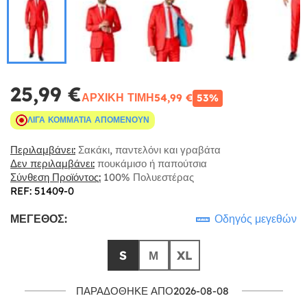
25,99 €
ΑΡΧΙΚΉ ΤΙΜΉ
54,99 €
53%
ΛΊΓΑ ΚΟΜΜΆΤΙΑ ΑΠΟΜΈΝΟΥΝ
Περιλαμβάνει:
Σακάκι, παντελόνι και γραβάτα
Δεν περιλαμβάνει:
πουκάμισο ή παπούτσια
Σύνθεση Προϊόντος:
100% Πολυεστέρας
REF: 51409-0
ΜΈΓΕΘΟΣ:
Οδηγός μεγεθών
S
Μ
XL
ΠΑΡΑΔΌΘΗΚΕ ΑΠΌ2026-08-08