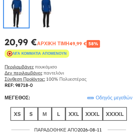
20,99 €
ΑΡΧΙΚΉ ΤΙΜΉ
49,99 €
58%
ΛΊΓΑ ΚΟΜΜΆΤΙΑ ΑΠΟΜΈΝΟΥΝ
Περιλαμβάνει:
πουκάμισο
Δεν περιλαμβάνει:
παντελόνι
Σύνθεση Προϊόντος:
100% Πολυεστέρας
REF: 98718-0
ΜΈΓΕΘΟΣ:
Οδηγός μεγεθών
XS
S
Μ
L
XXL
XXXL
XXXXL
ΠΑΡΑΔΌΘΗΚΕ ΑΠΌ2026-08-11