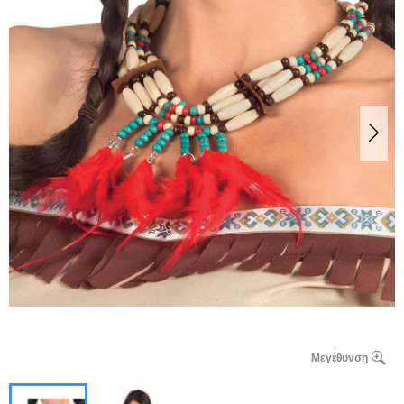
Μεγέθυνση