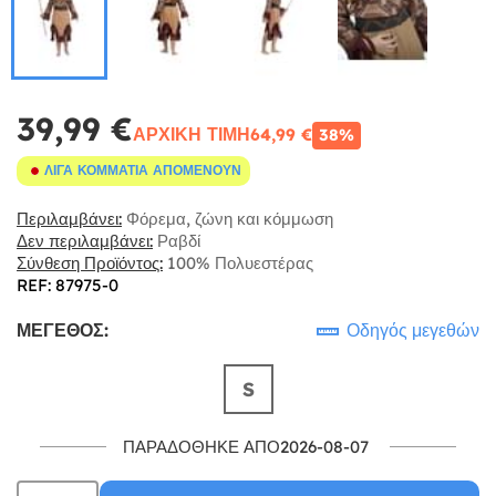
39,99 €
ΑΡΧΙΚΉ ΤΙΜΉ
64,99 €
38%
ΛΊΓΑ ΚΟΜΜΆΤΙΑ ΑΠΟΜΈΝΟΥΝ
Περιλαμβάνει:
Φόρεμα, ζώνη και κόμμωση
Δεν περιλαμβάνει:
Ραβδί
Σύνθεση Προϊόντος:
100% Πολυεστέρας
REF: 87975-0
ΜΈΓΕΘΟΣ:
Οδηγός μεγεθών
S
ΠΑΡΑΔΌΘΗΚΕ ΑΠΌ2026-08-07