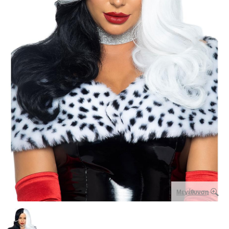
Μεγέθυνση